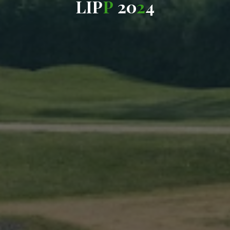
L
I
P
P
2
0
2
4