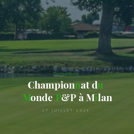
Compétitions
C
h
a
m
p
i
o
n
n
a
t
d
u
M
o
n
d
e
P
&
P
à
M
i
l
a
n
17 JUILLET 2024