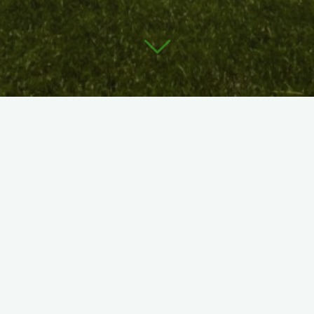
Les seconds
Championnats du Monde par équipe
seront
organisés par l’IPPA (Association de Pitch & Putt International)
au mois d’octobre 2024
les 17, 18, 19 et 20 à Milan
en Italie.
Nul doute que l’équipe de France sera au rendez-vous de cette
compétition prestigieuse pour accrocher une belle place au
classement !
Mise à jour 23/09 :
Le championnat du monde de golf Pitch & Putt qui devait avoir
lieu sur le golf du Castello Tolcinasco à Milan a été annulé par
les organisateurs.