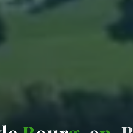
d
e
B
o
u
r
g
-
e
n
-