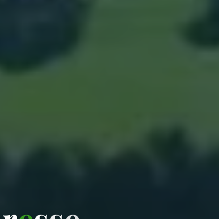
B
r
e
s
s
e