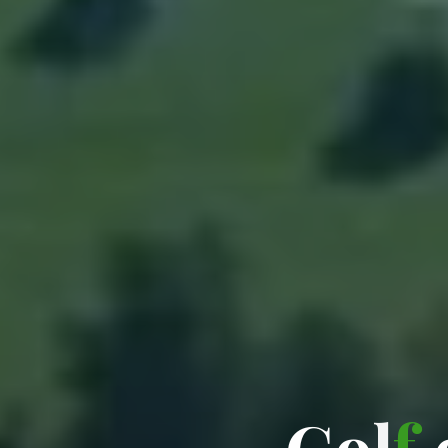
G
o
l
f