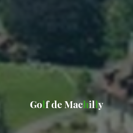
G
o
l
f
d
e
M
a
c
h
i
l
l
y