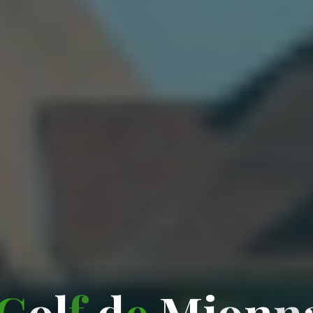
G
o
l
f
d
e
M
i
o
n
n