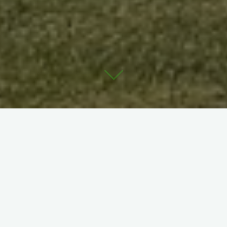
Créé en 1927 et situé à 1100m d’altitude sur le plateau du
Rigolet, dans un cadre boisé et légèrement vallonné, ce golf
vous offre un parcours homologué 9 trous de 2190 m pour
golfeurs confirmés ou débutants avec en prime la vue unique
sur les crêtes du Sancy et la vallée de la Haute Dordogne.
Le golf participe au tour de pitch & putt ISSAP voir parcours
condition d’accès