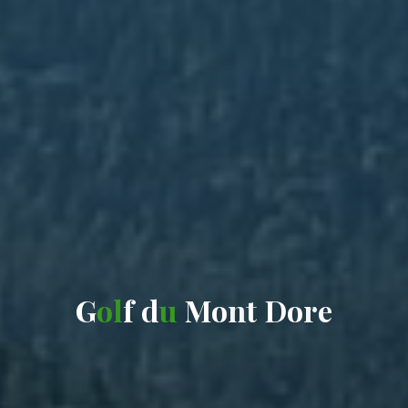
G
o
l
f
d
u
M
o
n
t
D
o
r
e