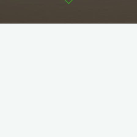
Compétitions
ISAPP
ISAPP 2026
Aurélien
20 janvier 2026
En 2026 Retrouvez le calendrier des compétitions et
le règlement de l’Interclub Sénior Auvergne Pitch&Putt
pour l’année 2026 sur cette page. N’hésitez pas à
vous …
"ISAPP
Lire plus
2026"