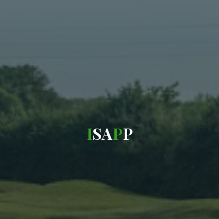
I
S
A
P
P