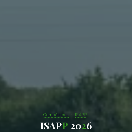
Compétitions
ISAPP
I
S
A
P
P
2
0
2
6